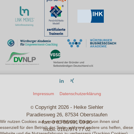
Impressum
Datenschutzerklärung
Copyright 2026 - Heike Siehler
©
Paradiesweg 26, 87534 Oberstaufen
fon: 0 83 86/991 09 96
Wir nutzen Cookies auf unserer Website. Einige von ihnen sind
essenziell für den Betrieb der Seite, während andere uns helfen, diese
mobil: 0162/974 77 02
Website und die Nutzererfahrung zu verbessern (Tracking Cookies).